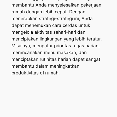
membantu Anda menyelesaikan pekerjaan
rumah dengan lebih cepat. Dengan
menerapkan strategi-strategi ini, Anda
dapat menemukan cara cerdas untuk
mengelola aktivitas sehari-hari dan
menciptakan lingkungan yang lebih teratur.
Misalnya, mengatur prioritas tugas harian,
merencanakan menu masakan, dan
menciptakan rutinitas harian dapat sangat
membantu dalam meningkatkan
produktivitas di rumah.