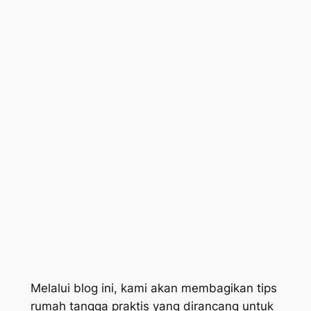
Melalui blog ini, kami akan membagikan tips
rumah tangga praktis yang dirancang untuk