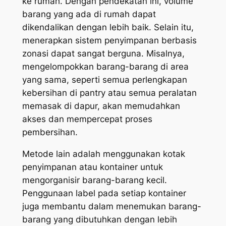
ke rumah. Dengan pendekatan ini, volume
barang yang ada di rumah dapat
dikendalikan dengan lebih baik. Selain itu,
menerapkan sistem penyimpanan berbasis
zonasi dapat sangat berguna. Misalnya,
mengelompokkan barang-barang di area
yang sama, seperti semua perlengkapan
kebersihan di pantry atau semua peralatan
memasak di dapur, akan memudahkan
akses dan mempercepat proses
pembersihan.
Metode lain adalah menggunakan kotak
penyimpanan atau kontainer untuk
mengorganisir barang-barang kecil.
Penggunaan label pada setiap kontainer
juga membantu dalam menemukan barang-
barang yang dibutuhkan dengan lebih