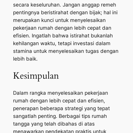
secara keseluruhan. Jangan anggap remeh
pentingnya beristirahat dengan bijak; hal ini
merupakan kunci untuk menyelesaikan
pekerjaan rumah dengan lebih cepat dan
efisien. Ingatlah bahwa istirahat bukanlah
kehilangan waktu, tetapi investasi dalam
stamina untuk menyelesaikan tugas dengan
lebih baik.
Kesimpulan
Dalam rangka menyelesaikan pekerjaan
rumah dengan lebih cepat dan efisien,
penerapan beberapa strategi yang tepat
sangatlah penting. Berbagai tips rumah
tangga yang telah dibahas di atas
menawarkan pendekatan praktis untuk