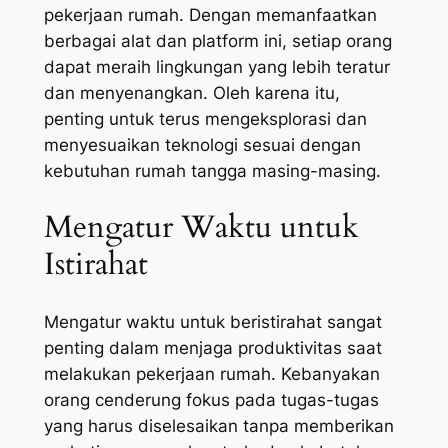
pekerjaan rumah. Dengan memanfaatkan
berbagai alat dan platform ini, setiap orang
dapat meraih lingkungan yang lebih teratur
dan menyenangkan. Oleh karena itu,
penting untuk terus mengeksplorasi dan
menyesuaikan teknologi sesuai dengan
kebutuhan rumah tangga masing-masing.
Mengatur Waktu untuk
Istirahat
Mengatur waktu untuk beristirahat sangat
penting dalam menjaga produktivitas saat
melakukan pekerjaan rumah. Kebanyakan
orang cenderung fokus pada tugas-tugas
yang harus diselesaikan tanpa memberikan