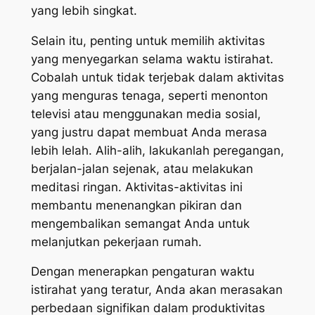
yang lebih singkat.
Selain itu, penting untuk memilih aktivitas
yang menyegarkan selama waktu istirahat.
Cobalah untuk tidak terjebak dalam aktivitas
yang menguras tenaga, seperti menonton
televisi atau menggunakan media sosial,
yang justru dapat membuat Anda merasa
lebih lelah. Alih-alih, lakukanlah peregangan,
berjalan-jalan sejenak, atau melakukan
meditasi ringan. Aktivitas-aktivitas ini
membantu menenangkan pikiran dan
mengembalikan semangat Anda untuk
melanjutkan pekerjaan rumah.
Dengan menerapkan pengaturan waktu
istirahat yang teratur, Anda akan merasakan
perbedaan signifikan dalam produktivitas