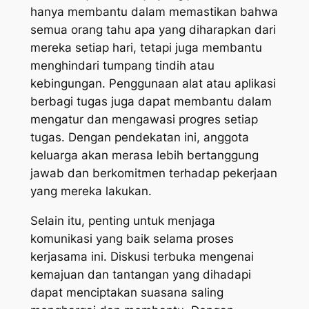
hanya membantu dalam memastikan bahwa
semua orang tahu apa yang diharapkan dari
mereka setiap hari, tetapi juga membantu
menghindari tumpang tindih atau
kebingungan. Penggunaan alat atau aplikasi
berbagi tugas juga dapat membantu dalam
mengatur dan mengawasi progres setiap
tugas. Dengan pendekatan ini, anggota
keluarga akan merasa lebih bertanggung
jawab dan berkomitmen terhadap pekerjaan
yang mereka lakukan.
Selain itu, penting untuk menjaga
komunikasi yang baik selama proses
kerjasama ini. Diskusi terbuka mengenai
kemajuan dan tantangan yang dihadapi
dapat menciptakan suasana saling