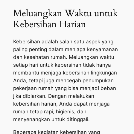
Meluangkan Waktu untuk
Kebersihan Harian
Kebersihan adalah salah satu aspek yang
paling penting dalam menjaga kenyamanan
dan kesehatan rumah. Meluangkan waktu
setiap hari untuk kebersihan tidak hanya
membantu menjaga kebersihan lingkungan
Anda, tetapi juga mencegah penumpukan
pekerjaan rumah yang bisa menjadi beban
jika dibiarkan. Dengan melakukan
kebersihan harian, Anda dapat menjaga
rumah tetap rapi, higienis, dan
menyenangkan untuk ditinggali.
Beberapa kegiatan kebersihan yang