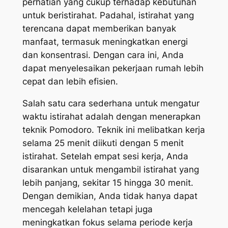
perhatian yang cukup terhadap kebutuhan
untuk beristirahat. Padahal, istirahat yang
terencana dapat memberikan banyak
manfaat, termasuk meningkatkan energi
dan konsentrasi. Dengan cara ini, Anda
dapat menyelesaikan pekerjaan rumah lebih
cepat dan lebih efisien.
Salah satu cara sederhana untuk mengatur
waktu istirahat adalah dengan menerapkan
teknik Pomodoro. Teknik ini melibatkan kerja
selama 25 menit diikuti dengan 5 menit
istirahat. Setelah empat sesi kerja, Anda
disarankan untuk mengambil istirahat yang
lebih panjang, sekitar 15 hingga 30 menit.
Dengan demikian, Anda tidak hanya dapat
mencegah kelelahan tetapi juga
meningkatkan fokus selama periode kerja