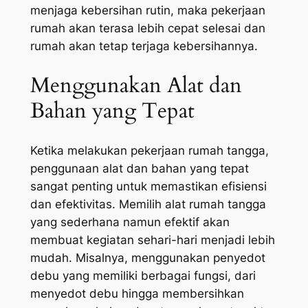
menjaga kebersihan rutin, maka pekerjaan
rumah akan terasa lebih cepat selesai dan
rumah akan tetap terjaga kebersihannya.
Menggunakan Alat dan
Bahan yang Tepat
Ketika melakukan pekerjaan rumah tangga,
penggunaan alat dan bahan yang tepat
sangat penting untuk memastikan efisiensi
dan efektivitas. Memilih alat rumah tangga
yang sederhana namun efektif akan
membuat kegiatan sehari-hari menjadi lebih
mudah. Misalnya, menggunakan penyedot
debu yang memiliki berbagai fungsi, dari
menyedot debu hingga membersihkan