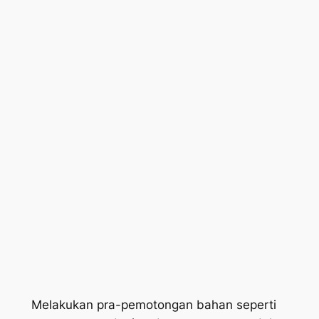
Melakukan pra-pemotongan bahan seperti