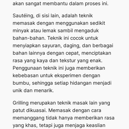
akan sangat membantu dalam proses ini.
Sautéing, di sisi lain, adalah teknik
memasak dengan menggunakan sedikit
minyak atau lemak sambil mengaduk
bahan-bahan. Teknik ini cocok untuk
menyiapkan sayuran, daging, dan berbagai
bahan lainnya dengan cepat, menciptakan
rasa yang kaya dan tekstur yang enak.
Penggunaan teknik ini juga memberikan
kebebasan untuk eksperimen dengan
bumbu, sehingga setiap hidangan menjadi
unik dan menarik.
Grilling merupakan teknik masak lain yang
patut dikuasai. Memasak dengan cara
memanggang tidak hanya memberikan rasa
yang khas, tetapi juga menjaga keaslian