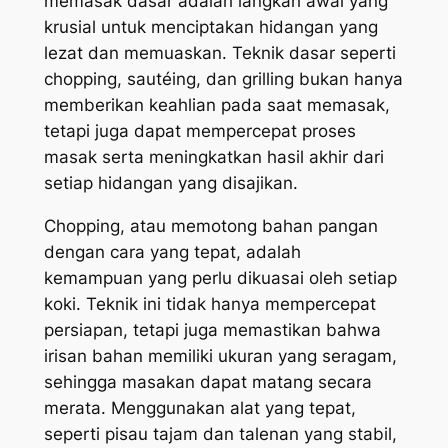
memasak dasar adalah langkah awal yang
krusial untuk menciptakan hidangan yang
lezat dan memuaskan. Teknik dasar seperti
chopping, sautéing, dan grilling bukan hanya
memberikan keahlian pada saat memasak,
tetapi juga dapat mempercepat proses
masak serta meningkatkan hasil akhir dari
setiap hidangan yang disajikan.
Chopping, atau memotong bahan pangan
dengan cara yang tepat, adalah
kemampuan yang perlu dikuasai oleh setiap
koki. Teknik ini tidak hanya mempercepat
persiapan, tetapi juga memastikan bahwa
irisan bahan memiliki ukuran yang seragam,
sehingga masakan dapat matang secara
merata. Menggunakan alat yang tepat,
seperti pisau tajam dan talenan yang stabil,