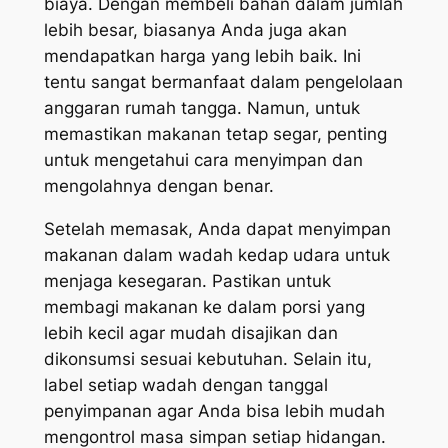
biaya. Dengan membeli bahan dalam jumlah
lebih besar, biasanya Anda juga akan
mendapatkan harga yang lebih baik. Ini
tentu sangat bermanfaat dalam pengelolaan
anggaran rumah tangga. Namun, untuk
memastikan makanan tetap segar, penting
untuk mengetahui cara menyimpan dan
mengolahnya dengan benar.
Setelah memasak, Anda dapat menyimpan
makanan dalam wadah kedap udara untuk
menjaga kesegaran. Pastikan untuk
membagi makanan ke dalam porsi yang
lebih kecil agar mudah disajikan dan
dikonsumsi sesuai kebutuhan. Selain itu,
label setiap wadah dengan tanggal
penyimpanan agar Anda bisa lebih mudah
mengontrol masa simpan setiap hidangan.