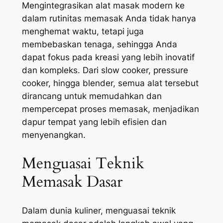
Mengintegrasikan alat masak modern ke
dalam rutinitas memasak Anda tidak hanya
menghemat waktu, tetapi juga
membebaskan tenaga, sehingga Anda
dapat fokus pada kreasi yang lebih inovatif
dan kompleks. Dari slow cooker, pressure
cooker, hingga blender, semua alat tersebut
dirancang untuk memudahkan dan
mempercepat proses memasak, menjadikan
dapur tempat yang lebih efisien dan
menyenangkan.
Menguasai Teknik
Memasak Dasar
Dalam dunia kuliner, menguasai teknik