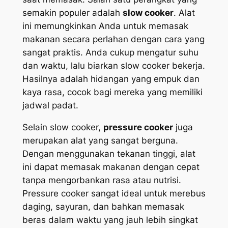
semakin populer adalah
slow cooker
. Alat
ini memungkinkan Anda untuk memasak
makanan secara perlahan dengan cara yang
sangat praktis. Anda cukup mengatur suhu
dan waktu, lalu biarkan slow cooker bekerja.
Hasilnya adalah hidangan yang empuk dan
kaya rasa, cocok bagi mereka yang memiliki
jadwal padat.
Selain slow cooker,
pressure cooker
juga
merupakan alat yang sangat berguna.
Dengan menggunakan tekanan tinggi, alat
ini dapat memasak makanan dengan cepat
tanpa mengorbankan rasa atau nutrisi.
Pressure cooker sangat ideal untuk merebus
daging, sayuran, dan bahkan memasak
beras dalam waktu yang jauh lebih singkat