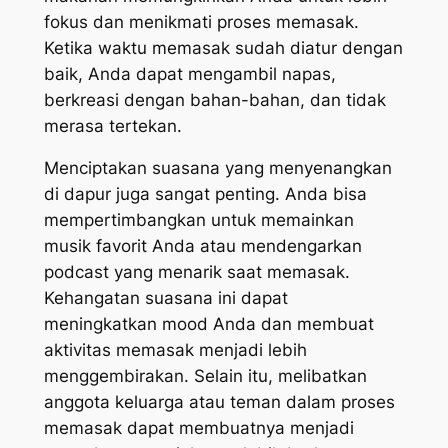
fokus dan menikmati proses memasak.
Ketika waktu memasak sudah diatur dengan
baik, Anda dapat mengambil napas,
berkreasi dengan bahan-bahan, dan tidak
merasa tertekan.
Menciptakan suasana yang menyenangkan
di dapur juga sangat penting. Anda bisa
mempertimbangkan untuk memainkan
musik favorit Anda atau mendengarkan
podcast yang menarik saat memasak.
Kehangatan suasana ini dapat
meningkatkan mood Anda dan membuat
aktivitas memasak menjadi lebih
menggembirakan. Selain itu, melibatkan
anggota keluarga atau teman dalam proses
memasak dapat membuatnya menjadi