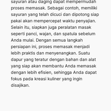
sayuran atau daging dapat mempermudah
proses memasak. Sebagai contoh, memiliki
sayuran yang telah dicuci dan dipotong siap
pakai akan mempercepat waktu penyajian.
Selain itu, siapkan juga peralatan masak
seperti panci, wajan, dan spatula sebelum
Anda mulai. Dengan semua langkah
persiapan ini, proses memasak menjadi
lebih praktis dan menyenangkan. Suatu
dapur yang teratur dengan bahan dan alat
yang siap akan membantu Anda memasak
dengan lebih efisien, sehingga Anda dapat
fokus pada kreasi kuliner yang ingin
disajikan.