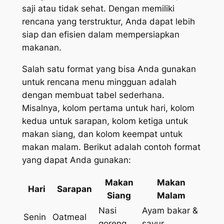
saji atau tidak sehat. Dengan memiliki
rencana yang terstruktur, Anda dapat lebih
siap dan efisien dalam mempersiapkan
makanan.
Salah satu format yang bisa Anda gunakan
untuk rencana menu mingguan adalah
dengan membuat tabel sederhana.
Misalnya, kolom pertama untuk hari, kolom
kedua untuk sarapan, kolom ketiga untuk
makan siang, dan kolom keempat untuk
makan malam. Berikut adalah contoh format
yang dapat Anda gunakan:
Makan
Makan
Hari
Sarapan
Siang
Malam
Nasi
Ayam bakar &
Senin
Oatmeal
goreng
sayur