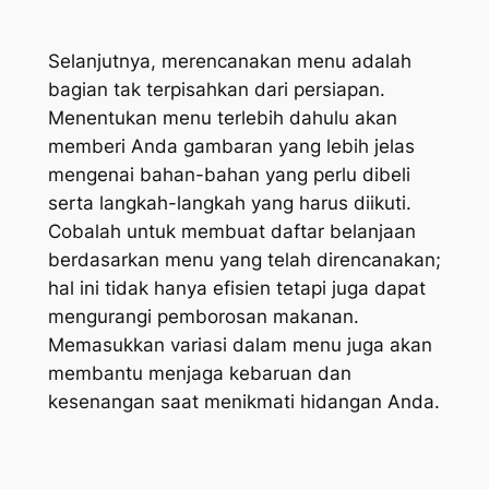
Selanjutnya, merencanakan menu adalah
bagian tak terpisahkan dari persiapan.
Menentukan menu terlebih dahulu akan
memberi Anda gambaran yang lebih jelas
mengenai bahan-bahan yang perlu dibeli
serta langkah-langkah yang harus diikuti.
Cobalah untuk membuat daftar belanjaan
berdasarkan menu yang telah direncanakan;
hal ini tidak hanya efisien tetapi juga dapat
mengurangi pemborosan makanan.
Memasukkan variasi dalam menu juga akan
membantu menjaga kebaruan dan
kesenangan saat menikmati hidangan Anda.