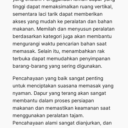
tinggi dapat memaksimalkan ruang vertikal,
sementara laci tarik dapat memberikan
akses yang mudah ke peralatan dan bahan
makanan. Memilah dan menyusun peralatan
berdasarkan kategori juga akan membantu
mengurangi waktu pencarian bahan saat
memasak. Selain itu, menambahkan rak
terbuka dapat memudahkan penyimpanan
barang-barang yang sering digunakan.
Pencahayaan yang baik sangat penting
untuk menciptakan suasana memasak yang
nyaman. Dapur yang terang akan sangat
membantu dalam proses persiapan
makanan dan memastikan keamanan saat
menggunakan peralatan tajam.
Pencahayaan alami sangat dianjurkan, dan