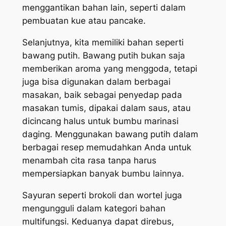
menggantikan bahan lain, seperti dalam
pembuatan kue atau pancake.
Selanjutnya, kita memiliki bahan seperti
bawang putih. Bawang putih bukan saja
memberikan aroma yang menggoda, tetapi
juga bisa digunakan dalam berbagai
masakan, baik sebagai penyedap pada
masakan tumis, dipakai dalam saus, atau
dicincang halus untuk bumbu marinasi
daging. Menggunakan bawang putih dalam
berbagai resep memudahkan Anda untuk
menambah cita rasa tanpa harus
mempersiapkan banyak bumbu lainnya.
Sayuran seperti brokoli dan wortel juga
mengungguli dalam kategori bahan
multifungsi. Keduanya dapat direbus,