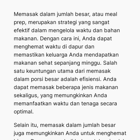
Memasak dalam jumlah besar, atau meal
prep, merupakan strategi yang sangat
efektif dalam mengelola waktu dan bahan
makanan. Dengan cara ini, Anda dapat
menghemat waktu di dapur dan
memastikan keluarga Anda mendapatkan
makanan sehat sepanjang minggu. Salah
satu keuntungan utama dari memasak
dalam porsi besar adalah efisiensi. Anda
dapat memasak beberapa jenis makanan
sekaligus, yang memungkinkan Anda
memanfaatkan waktu dan tenaga secara
optimal.
Selain itu, memasak dalam jumlah besar
juga memungkinkan Anda untuk menghemat