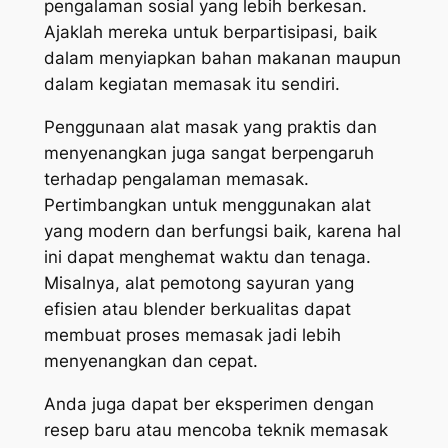
pengalaman sosial yang lebih berkesan.
Ajaklah mereka untuk berpartisipasi, baik
dalam menyiapkan bahan makanan maupun
dalam kegiatan memasak itu sendiri.
Penggunaan alat masak yang praktis dan
menyenangkan juga sangat berpengaruh
terhadap pengalaman memasak.
Pertimbangkan untuk menggunakan alat
yang modern dan berfungsi baik, karena hal
ini dapat menghemat waktu dan tenaga.
Misalnya, alat pemotong sayuran yang
efisien atau blender berkualitas dapat
membuat proses memasak jadi lebih
menyenangkan dan cepat.
Anda juga dapat ber eksperimen dengan
resep baru atau mencoba teknik memasak