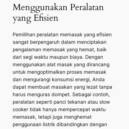
Menggunakan Peralatan
yang Efisien
Pemilihan peralatan memasak yang efisien
sangat berpengaruh dalam menciptakan
pengalaman memasak yang hemat, baik
dari segi waktu maupun biaya. Dengan
menggunakan alat masak yang dirancang
untuk mengoptimalkan proses memasak
dan mengurangi konsumsi energi, Anda
dapat membuat masakan yang lezat tanpa
harus menguras dompet. Sebagai contoh,
peralatan seperti panci tekanan atau slow
cooker tidak hanya mempercepat waktu
memasak, tetapi juga menghemat
penggunaan listrik dibandingkan dengan