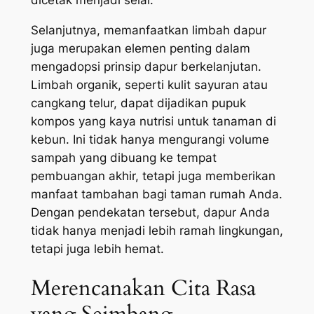
Selanjutnya, memanfaatkan limbah dapur
juga merupakan elemen penting dalam
mengadopsi prinsip dapur berkelanjutan.
Limbah organik, seperti kulit sayuran atau
cangkang telur, dapat dijadikan pupuk
kompos yang kaya nutrisi untuk tanaman di
kebun. Ini tidak hanya mengurangi volume
sampah yang dibuang ke tempat
pembuangan akhir, tetapi juga memberikan
manfaat tambahan bagi taman rumah Anda.
Dengan pendekatan tersebut, dapur Anda
tidak hanya menjadi lebih ramah lingkungan,
tetapi juga lebih hemat.
Merencanakan Cita Rasa