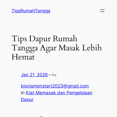
Lewati
TipsRumahTangga
ke
konten
Tips Dapur Rumah
Tangga Agar Masak Lebih
Hemat
Jan 21, 2026
—
by
bisnismenstart2023@gmail.com
in
Kiat Memasak dan Pengelolaan
Dapur