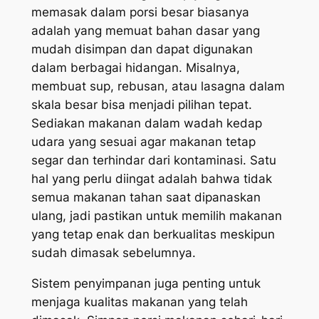
memasak dalam porsi besar biasanya
adalah yang memuat bahan dasar yang
mudah disimpan dan dapat digunakan
dalam berbagai hidangan. Misalnya,
membuat sup, rebusan, atau lasagna dalam
skala besar bisa menjadi pilihan tepat.
Sediakan makanan dalam wadah kedap
udara yang sesuai agar makanan tetap
segar dan terhindar dari kontaminasi. Satu
hal yang perlu diingat adalah bahwa tidak
semua makanan tahan saat dipanaskan
ulang, jadi pastikan untuk memilih makanan
yang tetap enak dan berkualitas meskipun
sudah dimasak sebelumnya.
Sistem penyimpanan juga penting untuk
menjaga kualitas makanan yang telah