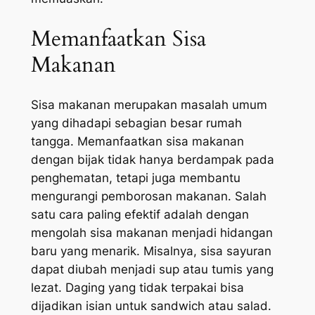
Memanfaatkan Sisa
Makanan
Sisa makanan merupakan masalah umum
yang dihadapi sebagian besar rumah
tangga. Memanfaatkan sisa makanan
dengan bijak tidak hanya berdampak pada
penghematan, tetapi juga membantu
mengurangi pemborosan makanan. Salah
satu cara paling efektif adalah dengan
mengolah sisa makanan menjadi hidangan
baru yang menarik. Misalnya, sisa sayuran
dapat diubah menjadi sup atau tumis yang
lezat. Daging yang tidak terpakai bisa
dijadikan isian untuk sandwich atau salad.