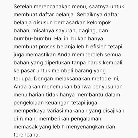
Setelah merencanakan menu, saatnya untuk
membuat daftar belanja. Sebaiknya daftar
belanja disusun berdasarkan kelompok
bahan, misalnya sayuran, daging, dan
bumbu-bumbu. Hal ini bukan hanya
membuat proses belanja lebih efisien tetapi
juga memastikan Anda memperoleh semua
bahan yang diperlukan tanpa harus kembali
ke pasar untuk membeli barang yang
terlupa. Dengan melaksanakan metode ini,
Anda akan menemukan bahwa penyusunan
menu harian tidak hanya membantu dalam
pengelolaan keuangan tetapi juga
memperkaya variasi makanan yang disajikan
di rumah, memberikan pengalaman
memasak yang lebih menyenangkan dan
terencana.