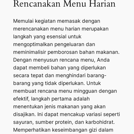
Rencanakan Menu Harian
Memulai kegiatan memasak dengan
merencanakan menu harian merupakan
langkah yang esensial untuk
mengoptimalkan pengeluaran dan
meminimalisir pemborosan bahan makanan.
Dengan menyusun rencana menu, Anda
dapat membeli bahan yang diperlukan
secara tepat dan menghindari barang-
barang yang tidak diperlukan. Untuk
membuat rencana menu mingguan dengan
efektif, langkah pertama adalah
menentukan jenis makanan yang akan
disajikan. Ini dapat mencakup variasi seperti
sayuran, sumber protein, dan karbohidrat.
Memperhatikan keseimbangan gizi dalam