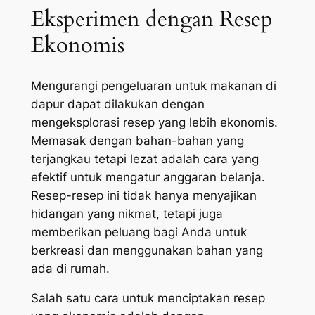
Eksperimen dengan Resep
Ekonomis
Mengurangi pengeluaran untuk makanan di
dapur dapat dilakukan dengan
mengeksplorasi resep yang lebih ekonomis.
Memasak dengan bahan-bahan yang
terjangkau tetapi lezat adalah cara yang
efektif untuk mengatur anggaran belanja.
Resep-resep ini tidak hanya menyajikan
hidangan yang nikmat, tetapi juga
memberikan peluang bagi Anda untuk
berkreasi dan menggunakan bahan yang
ada di rumah.
Salah satu cara untuk menciptakan resep