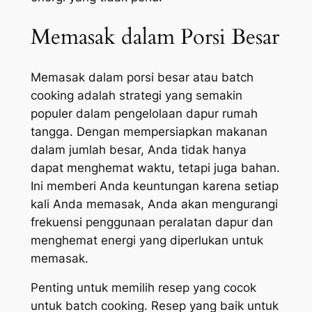
Memasak dalam Porsi Besar
Memasak dalam porsi besar atau batch
cooking adalah strategi yang semakin
populer dalam pengelolaan dapur rumah
tangga. Dengan mempersiapkan makanan
dalam jumlah besar, Anda tidak hanya
dapat menghemat waktu, tetapi juga bahan.
Ini memberi Anda keuntungan karena setiap
kali Anda memasak, Anda akan mengurangi
frekuensi penggunaan peralatan dapur dan
menghemat energi yang diperlukan untuk
memasak.
Penting untuk memilih resep yang cocok
untuk batch cooking. Resep yang baik untuk