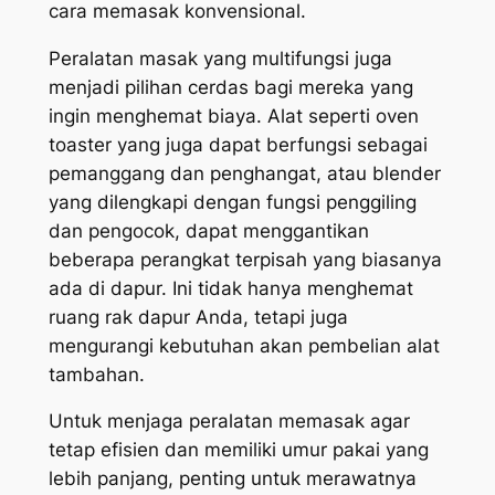
cara memasak konvensional.
Peralatan masak yang multifungsi juga
menjadi pilihan cerdas bagi mereka yang
ingin menghemat biaya. Alat seperti oven
toaster yang juga dapat berfungsi sebagai
pemanggang dan penghangat, atau blender
yang dilengkapi dengan fungsi penggiling
dan pengocok, dapat menggantikan
beberapa perangkat terpisah yang biasanya
ada di dapur. Ini tidak hanya menghemat
ruang rak dapur Anda, tetapi juga
mengurangi kebutuhan akan pembelian alat
tambahan.
Untuk menjaga peralatan memasak agar
tetap efisien dan memiliki umur pakai yang
lebih panjang, penting untuk merawatnya