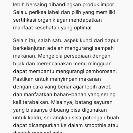
lebih bersaing dibandingkan produk impor.
Selalu periksa label dan pilih yang memiliki
sertifikasi organik agar mendapatkan
manfaat kesehatan yang optimal.
Selain itu, salah satu aspek kunci dari dapur
berkelanjutan adalah mengurangi sampah
makanan. Mengelola persediaan dengan
bijak dan merencanakan menu mingguan
dapat membantu mengurangi pemborosan.
Pastikan untuk menyimpan makanan
dengan cara yang benar agar lebih awet,
dan manfaatkan bahan-bahan yang sering
kali terabaikan. Misalnya, batang sayuran
yang biasanya dibuang bisa digunakan
untuk kaldu, sedangkan sisa potongan buah
dapat dicampurkan ke dalam smoothie atau
dicetak menjadi selai.