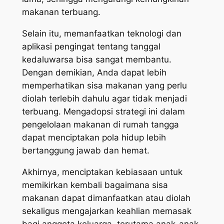
makanan terbuang.
Selain itu, memanfaatkan teknologi dan
aplikasi pengingat tentang tanggal
kedaluwarsa bisa sangat membantu.
Dengan demikian, Anda dapat lebih
memperhatikan sisa makanan yang perlu
diolah terlebih dahulu agar tidak menjadi
terbuang. Mengadopsi strategi ini dalam
pengelolaan makanan di rumah tangga
dapat menciptakan pola hidup lebih
bertanggung jawab dan hemat.
Akhirnya, menciptakan kebiasaan untuk
memikirkan kembali bagaimana sisa
makanan dapat dimanfaatkan atau diolah
sekaligus mengajarkan keahlian memasak
bagi anggota keluarga, terutama anak-anak.