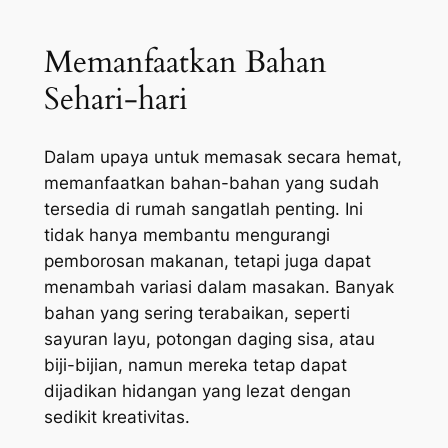
Memanfaatkan Bahan
Sehari-hari
Dalam upaya untuk memasak secara hemat,
memanfaatkan bahan-bahan yang sudah
tersedia di rumah sangatlah penting. Ini
tidak hanya membantu mengurangi
pemborosan makanan, tetapi juga dapat
menambah variasi dalam masakan. Banyak
bahan yang sering terabaikan, seperti
sayuran layu, potongan daging sisa, atau
biji-bijian, namun mereka tetap dapat
dijadikan hidangan yang lezat dengan
sedikit kreativitas.