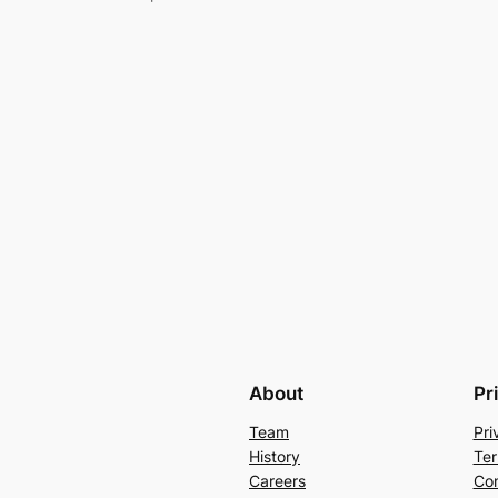
About
Pr
Team
Pri
History
Ter
Careers
Con