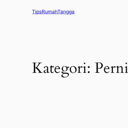
Lewati
TipsRumahTangga
ke
konten
Kategori:
Pern