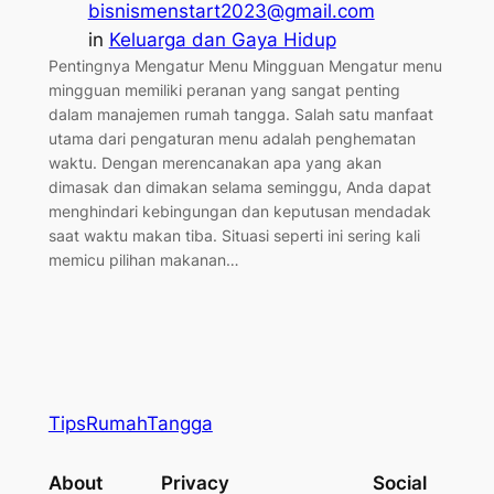
bisnismenstart2023@gmail.com
in
Keluarga dan Gaya Hidup
Pentingnya Mengatur Menu Mingguan Mengatur menu
mingguan memiliki peranan yang sangat penting
dalam manajemen rumah tangga. Salah satu manfaat
utama dari pengaturan menu adalah penghematan
waktu. Dengan merencanakan apa yang akan
dimasak dan dimakan selama seminggu, Anda dapat
menghindari kebingungan dan keputusan mendadak
saat waktu makan tiba. Situasi seperti ini sering kali
memicu pilihan makanan…
TipsRumahTangga
About
Privacy
Social