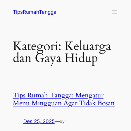
Lewati
TipsRumahTangga
ke
konten
Kategori:
Keluarga
dan Gaya Hidup
Tips Rumah Tangga: Mengatur
Menu Mingguan Agar Tidak Bosan
Des 25, 2025
—
by