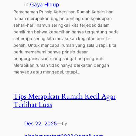
in
Gaya Hidup
Pemahaman Prinsip Kebersihan Rumah Kebersihan
rumah merupakan bagian penting dari kehidupan
sehari-hari, namun seringkali kita terjebak dalam
pemikiran bahwa kebersihan hanya tergantung pada
seberapa sering kita melakukan kegiatan bersih-
bersih. Untuk mencapai rumah yang selalu rapi, kita
perlu memahami bahwa prinsip dasar
pengorganisasian ruang sangat berpengaruh.
Merapikan rumah tidak hanya berkaitan dengan
menyapu atau mengepel, tetapi…
Tips Merapikan Rumah Kecil Agar
Terlihat Luas
Des 22, 2025
—
by