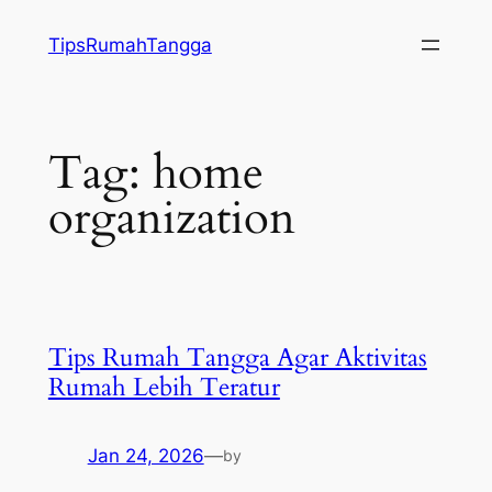
Lewati
TipsRumahTangga
ke
konten
Tag:
home
organization
Tips Rumah Tangga Agar Aktivitas
Rumah Lebih Teratur
Jan 24, 2026
—
by